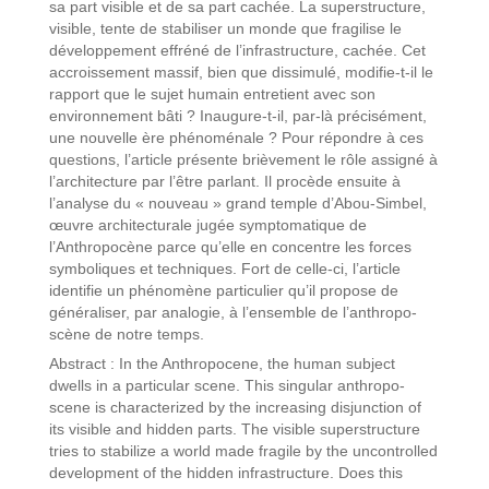
sa part visible et de sa part cachée. La superstructure,
visible, tente de stabiliser un monde que fragilise le
développement effréné de l’infrastructure, cachée. Cet
accroissement massif, bien que dissimulé, modifie-t-il le
rapport que le sujet humain entretient avec son
environnement bâti ? Inaugure-t-il, par-là précisément,
une nouvelle ère phénoménale ? Pour répondre à ces
questions, l’article présente brièvement le rôle assigné à
l’architecture par l’être parlant. Il procède ensuite à
l’analyse du « nouveau » grand temple d’Abou-Simbel,
œuvre architecturale jugée symptomatique de
l’Anthropocène parce qu’elle en concentre les forces
symboliques et techniques. Fort de celle-ci, l’article
identifie un phénomène particulier qu’il propose de
généraliser, par analogie, à l’ensemble de l’anthropo-
scène de notre temps.
Abstract : In the Anthropocene, the human subject
dwells in a particular scene. This singular anthropo-
scene is characterized by the increasing disjunction of
its visible and hidden parts. The visible superstructure
tries to stabilize a world made fragile by the uncontrolled
development of the hidden infrastructure. Does this